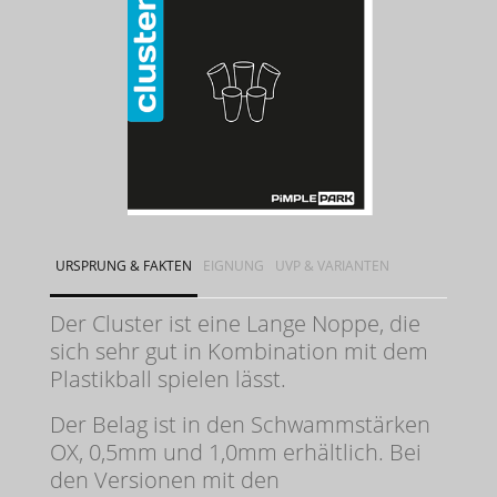
URSPRUNG & FAKTEN
EIGNUNG
UVP & VARIANTEN
Der Cluster ist eine Lange Noppe, die
sich sehr gut in Kombination mit dem
Plastikball spielen lässt.
Der Belag ist in den Schwammstärken
OX, 0,5mm und 1,0mm erhältlich. Bei
den Versionen mit den