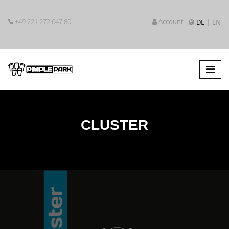
+49 221 272 647 80
Account
DE
EN
CLUSTER