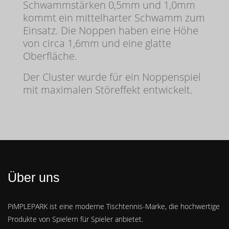
Schwammstärken 0,5mm und 1,0mm
kommt ein mittelharter Schwamm zum
Einsatz. Die Noppen haben eine Höhe
von circa 1,6mm und eine glatte
Oberfläche.
Der Cluster wurde für ein Noppenspiel
mit maximalen Störeffekt entwickelt.
Über uns
PiMPLEPARK ist eine moderne Tischtennis-Marke, die hochwertige
Produkte von Spielern für Spieler anbietet.